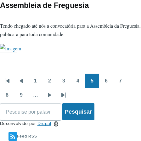
Assembleia de Freguesia
Tendo chegado até nós a convocatória para a Assembleia da Freguesia,
publica-a para toda comunidade:
1
2
3
4
5
6
7
Paginação
Primeira
Página
Página
Página
Página
Página
Página
Página
Página
página
anterior
8
9
…
Página
Página
Próxima
Última
Pesquisar
página
página
Desenvolvido por
Drupal
Feed RSS