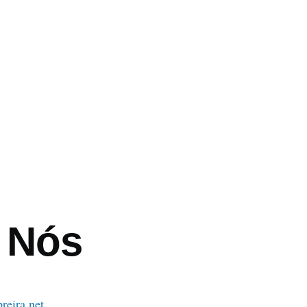
o
 Nós
eira.net