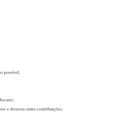
o possível;
Recarei;
nos e diversas outra contribuições;