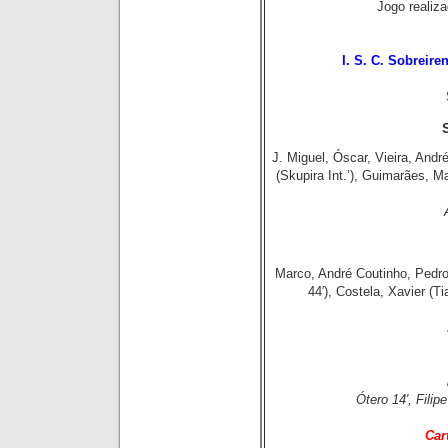
Jogo reali
I. S. C. Sobreire
J. Miguel, Óscar, Vieira, André
(Skupira Int.’), Guimarães, 
Marco, André Coutinho, Pedro,
44′), Costela, Xavier (Tia
Ótero 14′, Filipe
Car