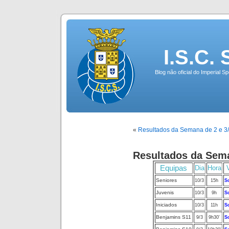
I.S.C.
Blog não oficial do Imperial 
«
Resultados da Semana de 2 e 3
Resultados da Sema
Equipas
Dia
Hora
Seniores
10/3
15h
S
Juvenis
10/3
9h
S
Iniciados
10/3
11h
S
Benjamins S11
9/3
9h30′
S