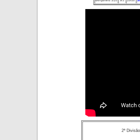
Benjamins S10
9/3
10h30′
S
2ª Divisã