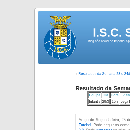
I.S.C.
Blog não oficial do Imperial 
«
Resultados da Semana 23 e 24/
Resultado da Seman
Equipa
Dia
Hora
Visi
Infantis
29/3
15h
Leça 
Artigo de Segunda-feira, 25 
Futebol
. Pode seguir os comen