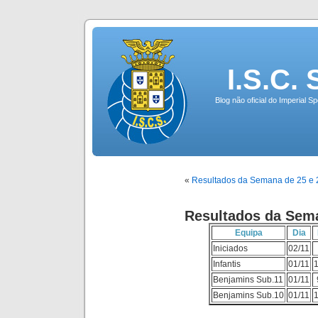
I.S.C.
Blog não oficial do Imperial 
«
Resultados da Semana de 25 e 
Resultados da Sema
Equipa
Dia
Iniciados
02/11
Infantis
01/11
Benjamins Sub.11
01/11
Benjamins Sub.10
01/11