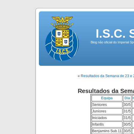
I.S.C.
Blog não oficial do Imperial 
«
Resultados da Semana de 23 e 
Resultados da Sema
Equipa
Dia
Seniores
30/5
Juniores
31/5
Iniciados
31/5
Infantis
30/5
Benjamins Sub.11
30/5