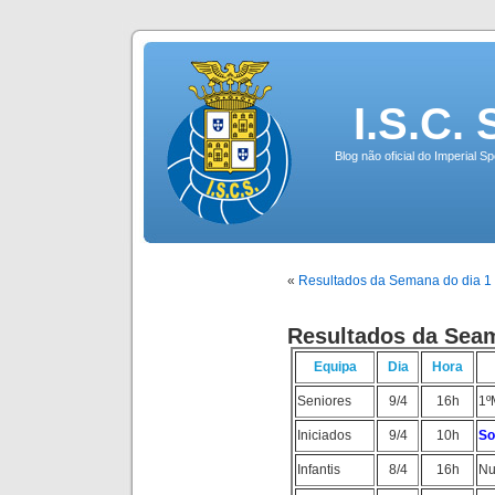
I.S.C.
Blog não oficial do Imperial 
«
Resultados da Semana do dia 1 
Resultados da Seam
Equipa
Dia
Hora
Seniores
9/4
16h
1º
Iniciados
9/4
10h
So
Infantis
8/4
16h
Nu