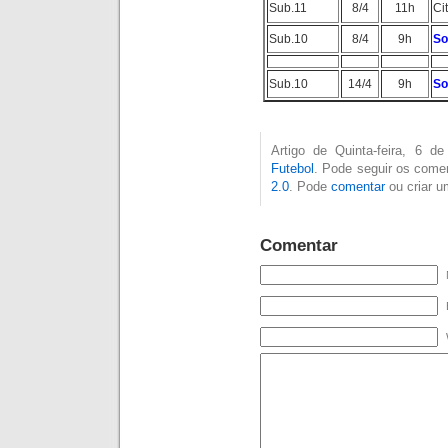
Sub.11
8/4
11h
Ci
Sub.10
8/4
9h
So
Sub.10
14/4
9h
So
Artigo de Quinta-feira, 6 d
Futebol
. Pode seguir os comen
2.0
. Pode
comentar
ou criar 
Comentar