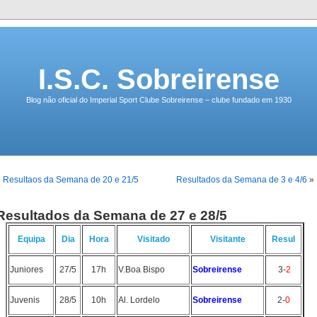
I.S.C. Sobreirense
Blog não oficial do Imperial Sport Clube Sobreirense – clube fundado em 1930
«
Resultaos da Semana de 20 e 21/5
Resultados da Semana de 3 e 4/6
»
Resultados da Semana de 27 e 28/5
Equipa
Dia
Hora
Visitado
Visitante
Resul
Juniores
27/5
17h
V.Boa Bispo
Sobreirense
3-
2
Juvenis
28/5
10h
Al. Lordelo
Sobreirense
2-
0