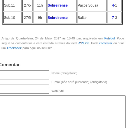
Sub.11
27/5
11h
Sobreirense
Paços Sousa
4
-1
Sub.10
27/5
9h
Sobreirense
Baltar
7
-3
Artigo de Quarta-feira, 24 de Maio, 2017 às 10:49 pm, arquivado em
Futebol
. Pode
seguir os comentários a esta entrada através do feed
RSS 2.0
. Pode
comentar
ou criar
um
Trackback
para aqui, no seu site.
Comentar
Nome (obrigatório)
E-mail (não será publicado) (obrigatório)
Web Site