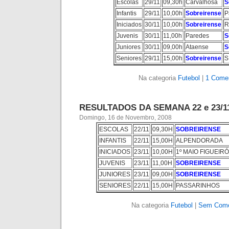
Escolas
29/11
09,30h
Carvalhosa
S
Infantis
29/11
10,00h
Sobreirense
P
Iniciados
30/11
10,00h
Sobreirense
R
Juvenis
30/11
11,00h
Paredes
S
Juniores
30/11
09,00h
Ataense
S
Seniores
29/11
15,00h
Sobreirense
S
Na categoria
Futebol
|
1 Comen
RESULTADOS DA SEMANA 22 e 23/1
Domingo, 16 de Novembro, 2008
ESCOLAS
22/11
09,30H
SOBREIRENSE
INFANTIS
22/11
15,00H
ALPENDORADA
INICIADOS
23/11
10,00H
1º MAIO FIGUEIRÓ
JUVENIS
23/11
11,00H
SOBREIRENSE
JUNIORES
23/11
09,00H
SOBREIRENSE
SENIORES
22/11
15,00H
PASSARINHOS
Na categoria
Futebol
|
Sem Come