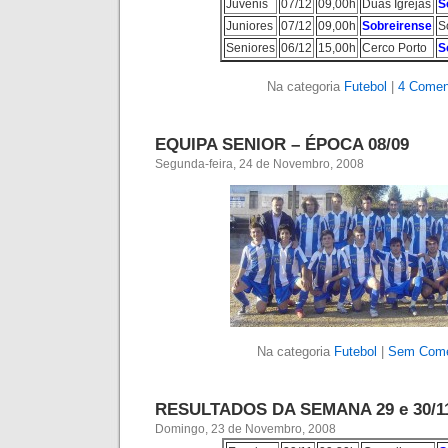
Juvenis
07/12
09,00h
Duas Igrejas
S
Juniores
07/12
09,00h
Sobreirense
S
Seniores
06/12
15,00h
Cerco Porto
S
Na categoria
Futebol
|
4 Comen
EQUIPA SENIOR – ÉPOCA 08/09
Segunda-feira, 24 de Novembro, 2008
Na categoria
Futebol
|
Sem Come
RESULTADOS DA SEMANA 29 e 30/1
Domingo, 23 de Novembro, 2008