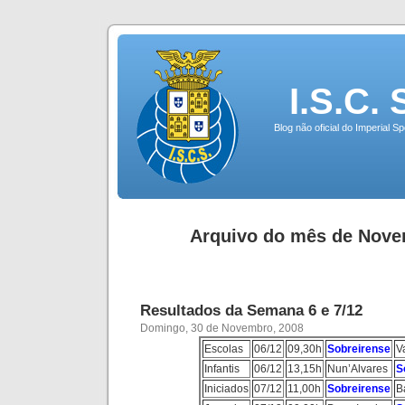
I.S.C.
Blog não oficial do Imperial 
Arquivo do mês de Nove
Resultados da Semana 6 e 7/12
Domingo, 30 de Novembro, 2008
Escolas
06/12
09,30h
Sobreirense
V
Infantis
06/12
13,15h
Nun’Alvares
S
Iniciados
07/12
11,00h
Sobreirense
B