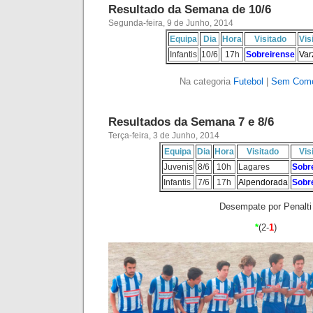
Resultado da Semana de 10/6
Segunda-feira, 9 de Junho, 2014
Equipa
Dia
Hora
Visitado
Vis
Infantis
10/6
17h
Sobreirense
Var
Na categoria
Futebol
|
Sem Come
Resultados da Semana 7 e 8/6
Terça-feira, 3 de Junho, 2014
Equipa
Dia
Hora
Visitado
Vis
Juvenis
8/6
10h
Lagares
Sobr
Infantis
7/6
17h
Alpendorada
Sobr
Desempate por Penalti
*
(2-
1
)