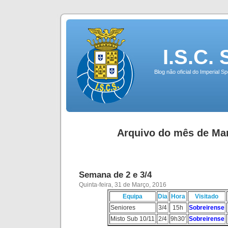
I.S.C.
Blog não oficial do Imperial 
Arquivo do mês de Mar
Semana de 2 e 3/4
Quinta-feira, 31 de Março, 2016
Equipa
Dia
Hora
Visitado
Seniores
3/4
15h
Sobreirense
Misto Sub 10/11
2/4
9h30′
Sobreirense