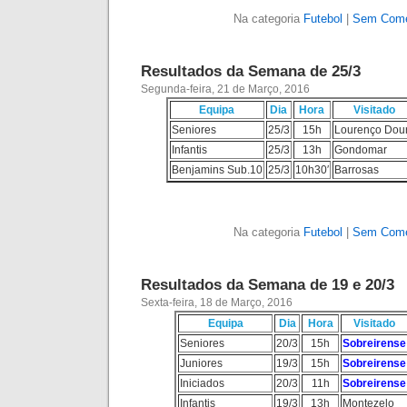
Na categoria
Futebol
|
Sem Come
Resultados da Semana de 25/3
Segunda-feira, 21 de Março, 2016
Equipa
Dia
Hora
Visitado
Seniores
25/3
15h
Lourenço Dou
Infantis
25/3
13h
Gondomar
Benjamins Sub.10
25/3
10h30′
Barrosas
Na categoria
Futebol
|
Sem Come
Resultados da Semana de 19 e 20/3
Sexta-feira, 18 de Março, 2016
Equipa
Dia
Hora
Visitado
Seniores
20/3
15h
Sobreirense
Juniores
19/3
15h
Sobreirense
Iniciados
20/3
11h
Sobreirense
Infantis
19/3
13h
Montezelo