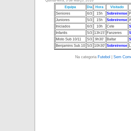
Quinta-feira, 3 de Março, 2016
Equipa
Dia
Hora
Visitado
Seniores
6/3
15h
Sobreirense
P
Juniores
5/3
15h
Sobreirense
A
Iniciados
6/3
10h
Cete
S
Infantis
5/3
13h15′
Fanzeres
S
Misto Sub 10/11
5/3
9h30′
Baltar
S
Benjamins Sub.10
5/3
10h30′
Sobreirense
L
Na categoria
Futebol
|
Sem Come