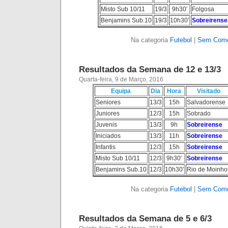
Misto Sub 10/11
19/3
9h30′
Folgosa
Benjamins Sub.10
19/3
10h30′
Sobreirense
Na categoria
Futebol
|
Sem Come
Resultados da Semana de 12 e 13/3
Quarta-feira, 9 de Março, 2016
Equipa
Dia
Hora
Visitado
Seniores
13/3
15h
Salvadorense
Juniores
12/3
15h
Sobrado
Juvenis
13/3
9h
Sobreirense
Iniciados
13/3
11h
Sobreirense
Infantis
12/3
15h
Sobreirense
Misto Sub 10/11
12/3
9h30′
Sobreirense
Benjamins Sub.10
12/3
10h30′
Rio de Moinho
Na categoria
Futebol
|
Sem Come
Resultados da Semana de 5 e 6/3