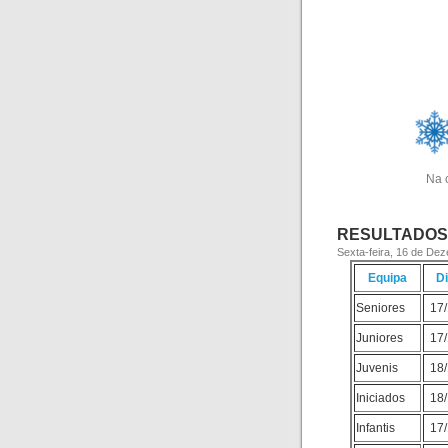
Na 
RESULTADOS 
Sexta-feira, 16 de De
Equipa
D
Seniores
17
Juniores
17
Juvenis
18
Iniciados
18
Infantis
17