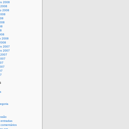
o 2008
 2008
o 2008
2008
008
008
08
08
008
o 2008
 2008
o 2007
o 2007
 2007
2007
007
007
07
07
s
s
egoria
sessão
 entradas
 comentários
ss.org