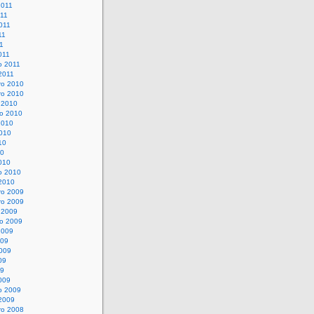
2011
011
011
11
11
011
o 2011
2011
o 2010
o 2010
 2010
o 2010
2010
010
10
10
010
o 2010
 2010
o 2009
o 2009
 2009
o 2009
2009
009
009
09
09
009
o 2009
 2009
o 2008