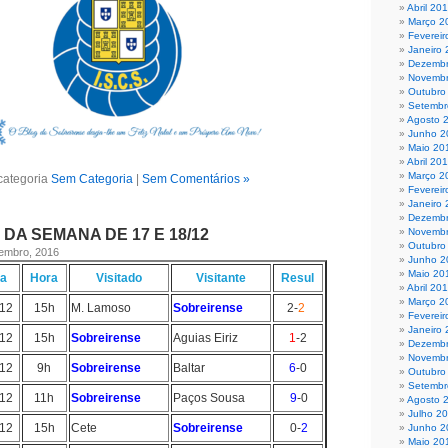
Abril 20
Março 2
Fevereir
Janeiro
Dezembr
Novembr
Outubro
Setembr
Agosto 
Junho 2
Maio 20
Abril 20
Março 2
categoria
Sem Categoria
|
Sem Comentários »
Fevereir
Janeiro
Dezembr
DA SEMANA DE 17 E 18/12
Novembr
Outubro
zembro, 2016
Junho 2
Maio 20
ia
Hora
Visitado
Visitante
Resul
Abril 20
Março 2
/12
15h
M. Lamoso
Sobreirense
2-
2
Fevereir
Janeiro
/12
15h
Sobreirense
Aguias Eiriz
1
-2
Dezembr
Novembr
/12
9h
Sobreirense
Baltar
6
-0
Outubro
Setembr
/12
11h
Sobreirense
Paços Sousa
9
-0
Agosto 
Julho 2
/12
15h
Cete
Sobreirense
0-
2
Junho 2
Maio 20