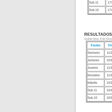
Sub.11
17
Sub.10
17
RESULTADOS 
Quinta-feira, 8 de De
Equipa
Di
Seniores
11/
Juniores
10/
Juvenis
11/
Iniciados
11/
Infantis
10/
Sub.11
10/
Sub.10
10/