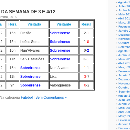
Agosto 
Julho 2
Junho 2
DA SEMANA DE 3 E 4/12
Maio 20
zembro, 2016
Abril 20
Março 2
a
Hora
Visitado
Visitante
Resul
Fevereir
Janeiro 
12
15h
Frazão
Sobreirense
2-
1
Dezembr
Novembr
12
15h
Leões Seroa
Sobreirense
1-
0
Outubro
Setembr
12
10h
Nun’Alvares
Sobreirense
0-
2
Agosto 
Junho 2
12
11h
Salv Castelões
Sobreirense
3-
3
Maio 20
Abril 20
Março 2
12
15h
Sobreirense
Nun’Alvares
1
-1
Fevereir
Janeiro
12
11h
Sobreirense
Lixa
3
-7
Dezembr
Novembr
12
9h
Sobreirense
Valonguense
0
-2
Outubro
Setembr
Agosto 
Na categoria
Futebol
|
Sem Comentários »
Julho 2
Junho 2
Maio 20
Abril 20
Março 2
Fevereir
Janeiro
Dezembr