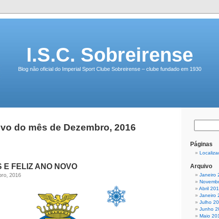
I.S.C. Sobreirense
Blog não oficial do Imperial Sport Clube Sobreirense – clube fundado em 1930
ivo do mês de Dezembro, 2016
Páginas
Localiza
 E FELIZ ANO NOVO
Arquivo
ro, 2016
Janeiro
Novembr
Abril 20
Janeiro
Julho 2
Junho 2
Maio 20