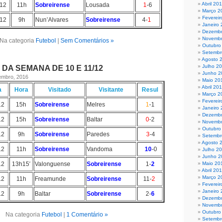
Abril 20
/12
11h
Sobreirense
Lousada
1
-6
Março 2
Fevereir
/12
9h
Nun’Alvares
Sobreirense
4-
1
Janeiro
Dezembr
Novembr
Na categoria
Futebol
|
Sem Comentários »
Outubro
Setembr
Agosto 
Julho 2
DA SEMANA DE 10 E 11/12
Junho 2
zembro, 2016
Maio 20
Abril 20
a
Hora
Visitado
Visitante
Resul
Março 2
Fevereir
12
15h
Sobreirense
Melres
1
-1
Janeiro
Dezembr
12
15h
Sobreirense
Baltar
0
-2
Novembr
Outubro
12
9h
Sobreirense
Paredes
3
-4
Setembr
Agosto 
12
11h
Sobreirense
Vandoma
10
-0
Julho 2
Junho 2
12
13h15′
Valonguense
Sobreirense
1-
2
Maio 20
Abril 20
Março 2
12
11h
Freamunde
Sobreirense
11-
2
Fevereir
Janeiro
12
9h
Baltar
Sobreirense
2-
6
Dezembr
Novembr
Outubro
Na categoria
Futebol
|
1 Comentário »
Setembr