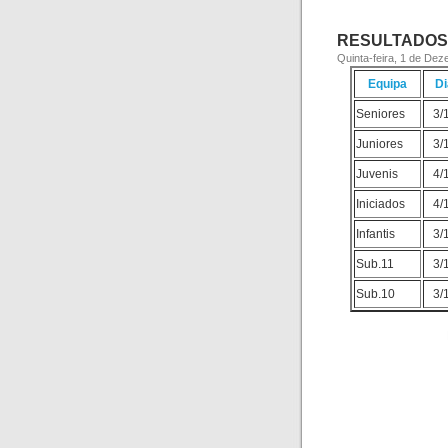
RESULTADOS 
Quinta-feira, 1 de De
Equipa
Di
Seniores
3/
Juniores
3/
Juvenis
4/
Iniciados
4/
Infantis
3/
Sub.11
3/
Sub.10
3/