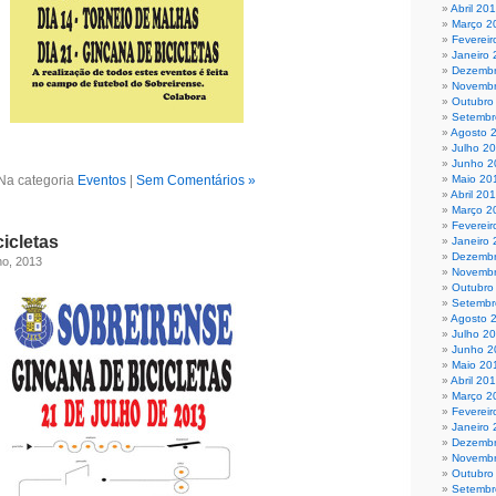
Abril 20
Março 2
Fevereir
Janeiro
Dezembr
Novembr
Outubro
Setembr
Agosto 
Julho 2
Junho 2
Na categoria
Eventos
|
Sem Comentários »
Maio 20
Abril 20
Março 2
Fevereir
icletas
Janeiro
Dezembr
ho, 2013
Novembr
Outubro
Setembr
Agosto 
Julho 2
Junho 2
Maio 20
Abril 20
Março 2
Fevereir
Janeiro
Dezembr
Novembr
Outubro
Setembr