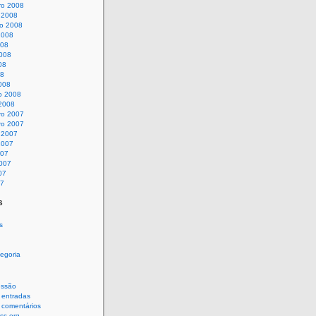
o 2008
 2008
o 2008
2008
008
008
08
08
008
o 2008
 2008
o 2007
o 2007
 2007
2007
007
007
07
07
s
s
egoria
sessão
 entradas
 comentários
ss.org