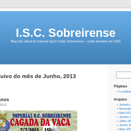
I.S.C. Sobreirense
Blog não oficial do Imperial Sport Clube Sobreirense – clube fundado em 1930
uivo do mês de Junho, 2013
Páginas
Localiza
anos
Arquivo
 2013
Janeiro
Novembr
Abril 20
Janeiro
Julho 2
Junho 2
Maio 20