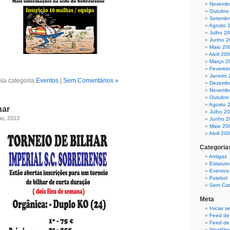
Novembr
Outubro
Setembr
Agosto 
Julho 2
Junho 2
Maio 20
Abril 20
Março 2
Fevereir
Janeiro
Na categoria
Eventos
|
Sem Comentários »
Dezembr
Novembr
Outubro
Agosto 
har
Julho 2
ho, 2013
Junho 2
Maio 20
Abril 20
Categoria
Antigas
Estatuto
Eventos
Futebol
Sem Cat
Meta
Iniciar 
Feed de
Feed de
WordPre