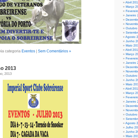
Abril 20
Março 2
Fevereir
Janeiro
Dezembr
Novembr
Outubro
Setembr
Agosto 
Junho 2
Maio 20
Abril 20
Na categoria
Eventos
|
Sem Comentários »
Março 2
Fevereir
Janeiro
Dezembr
ho 2013
Novembr
ho, 2013
Outubro
Junho 2
Maio 20
Abril 20
Março 2
Fevereir
Janeiro
Dezembr
Novembr
Outubro
Setembr
Agosto 
Julho 2
Junho 2
Maio 20